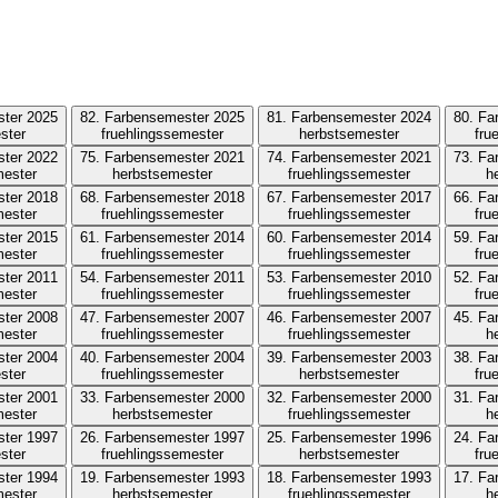
ster 2025
82. Farbensemester 2025
81. Farbensemester 2024
80. Fa
ster
fruehlingssemester
herbstsemester
fru
ster 2022
75. Farbensemester 2021
74. Farbensemester 2021
73. Fa
mester
herbstsemester
fruehlingssemester
h
ster 2018
68. Farbensemester 2018
67. Farbensemester 2017
66. Fa
mester
fruehlingssemester
fruehlingssemester
fru
ster 2015
61. Farbensemester 2014
60. Farbensemester 2014
59. Fa
mester
fruehlingssemester
fruehlingssemester
fru
ster 2011
54. Farbensemester 2011
53. Farbensemester 2010
52. Fa
mester
fruehlingssemester
fruehlingssemester
fru
ster 2008
47. Farbensemester 2007
46. Farbensemester 2007
45. Fa
mester
fruehlingssemester
fruehlingssemester
h
ster 2004
40. Farbensemester 2004
39. Farbensemester 2003
38. Fa
ster
fruehlingssemester
herbstsemester
fru
ster 2001
33. Farbensemester 2000
32. Farbensemester 2000
31. Fa
mester
herbstsemester
fruehlingssemester
h
ster 1997
26. Farbensemester 1997
25. Farbensemester 1996
24. Fa
ster
fruehlingssemester
herbstsemester
fru
ster 1994
19. Farbensemester 1993
18. Farbensemester 1993
17. Fa
mester
herbstsemester
fruehlingssemester
h