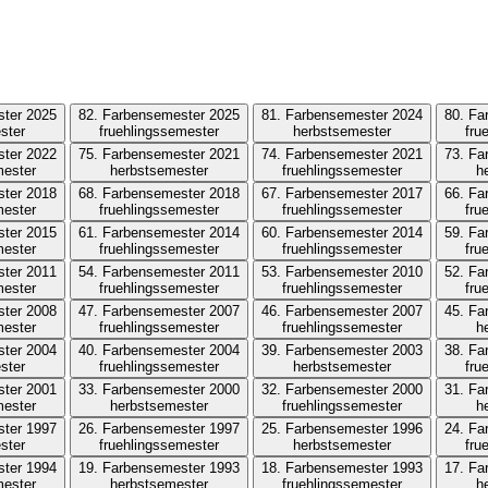
ster 2025
82. Farbensemester 2025
81. Farbensemester 2024
80. Fa
ster
fruehlingssemester
herbstsemester
fru
ster 2022
75. Farbensemester 2021
74. Farbensemester 2021
73. Fa
mester
herbstsemester
fruehlingssemester
h
ster 2018
68. Farbensemester 2018
67. Farbensemester 2017
66. Fa
mester
fruehlingssemester
fruehlingssemester
fru
ster 2015
61. Farbensemester 2014
60. Farbensemester 2014
59. Fa
mester
fruehlingssemester
fruehlingssemester
fru
ster 2011
54. Farbensemester 2011
53. Farbensemester 2010
52. Fa
mester
fruehlingssemester
fruehlingssemester
fru
ster 2008
47. Farbensemester 2007
46. Farbensemester 2007
45. Fa
mester
fruehlingssemester
fruehlingssemester
h
ster 2004
40. Farbensemester 2004
39. Farbensemester 2003
38. Fa
ster
fruehlingssemester
herbstsemester
fru
ster 2001
33. Farbensemester 2000
32. Farbensemester 2000
31. Fa
mester
herbstsemester
fruehlingssemester
h
ster 1997
26. Farbensemester 1997
25. Farbensemester 1996
24. Fa
ster
fruehlingssemester
herbstsemester
fru
ster 1994
19. Farbensemester 1993
18. Farbensemester 1993
17. Fa
mester
herbstsemester
fruehlingssemester
h